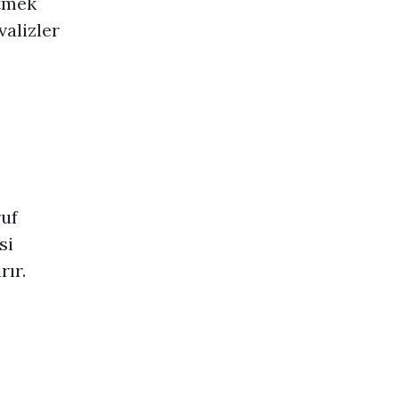
itmek
valizler
uf
si
rır.