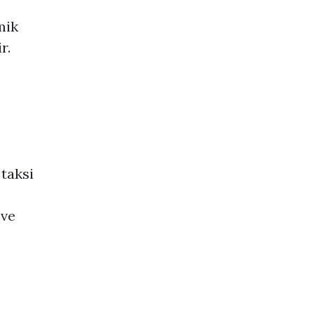
mik
r.
 taksi
 ve