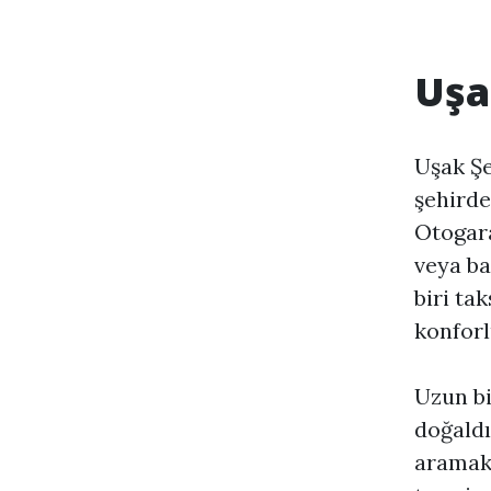
Uşa
Uşak Şe
şehirde
Otogara
veya ba
biri tak
konforl
Uzun b
doğaldı
aramak