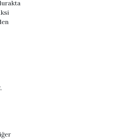
 durakta
ksi
eden
,
iğer