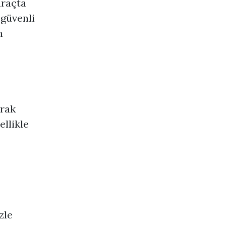
araçta
 güvenli
n
arak
ellikle
zle