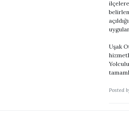
ilçeler
belirle
açıldığ
uygulan
Uşak Ot
hizmetl
Yolculu
tamaml
Posted 