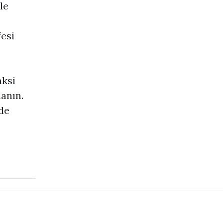
le
fesi
aksi
anın.
de