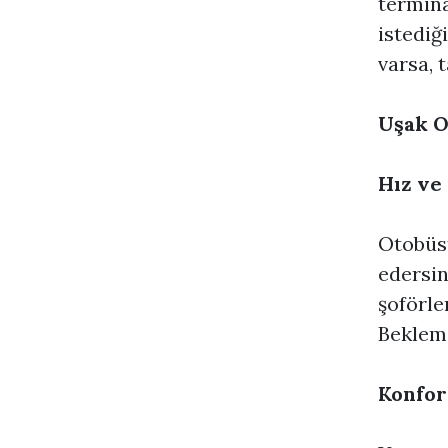
termina
istediği
varsa, 
Uşak O
Hız ve 
Otobüst
edersini
şoförler
Beklem
Konfor