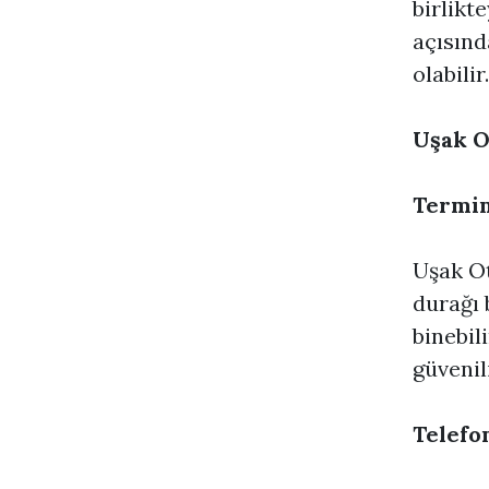
birlikt
açısınd
olabili
Uşak O
Termin
Uşak Ot
durağı 
binebil
güvenili
Telefon