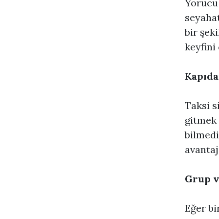
Yorucu 
seyahat
bir şek
keyfini
Kapıda
Taksi s
gitmek 
bilmedi
avantaj
Grup v
Eğer bi