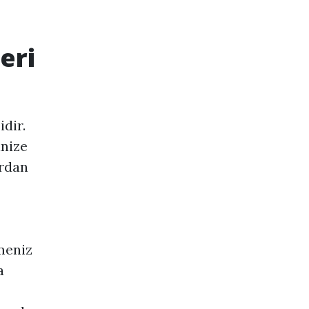
eri
dir.
inize
ardan
meniz
a