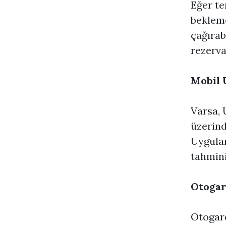
Eğer te
bekleme
çağırab
rezerva
Mobil 
Varsa, 
üzerind
Uygulam
tahmini
Otogar
Otogard